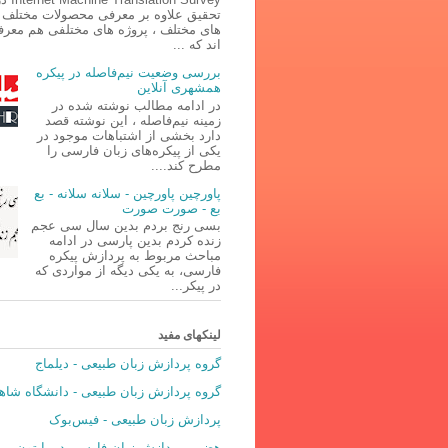
تحقیق علاوه بر معرفی محصولات مختلف د
های مختلف ، پروژه های مختلفی هم معر
اند که ...
بررسی وضعیت نیم‌فاصله در پیکره
همشهری آنلاین
در ادامه مطالب نوشته شده در
زمینه نیم‌فاصله ، این نوشته قصد
دارد بخشی از اشتباهات موجود در
یکی از پیکره‌های زبان فارسی را
مطرح کند....
پاورچین پاورچین - سلانه سلانه - بع
بع - صورت صورت
بسی رنج بردم بدین سال سی عجم
زنده کردم بدین پارسی در ادامه
مباحث مربوط به پردازش پیکره
فارسی، به یکی دیگه از مواردی که
در پیکر...
لینکهای مفید
گروه پردازش زبان طبیعی - دیلماج
گروه پردازش زبان طبیعی - دانشگاه شاه
پردازش زبان طبیعی - فیس‌بوک
هضم - پردازش زبان فارسی در پایتون