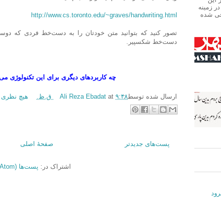
ر زمینه
فی شده
http://www.cs.toronto.edu/~graves/handwriting.html
تصور کنید که بتوانید متن خودتان را به دست‌خط فردی که دوست 
دست‌خط شکسپیر.
چه کاربردهای دیگری برای این تکنولوژی می‌ت
ارسال شده توسط :
۹:۴۸ ق.ظ.
at
Ali Reza Ebadat
هیچ نظری 
پست‌های جدیدتر
صفحهٔ اصلی
اشتراک در:
پست‌ها (Atom)
رود