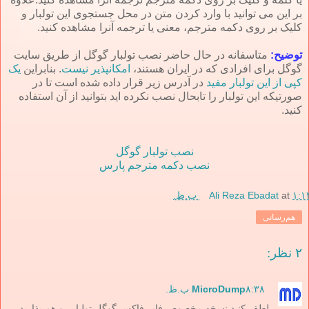
بر این می توانید با وارد کردن متن در محل جستجوی این تولبار و
کلیک بر روی دکمه مترجم، معنی یا ترجمه آنرا مشاهده کنید.
توضیح:
متاسفانه در حال حاضر نصب تولبار گوگل از طریق سایت
گوگل برای افرادی که در ایران هستند،
امکانپذیر نیست
. بنابراین
یک
کپی از این تولبار مفید
در آدرس زیر قرار داده شده است تا در
صورتیکه این تولبار را تابحال نصب نکرده اید بتوانید از آن استفاده
کنید.
نصب تولبار گوگل
نصب دکمه مترجم پارس
۱: ب.ظ.
at
Ali Reza Ebadat
هم‌رسانی
۲ نظر:
۸:۳۸ ب.ظ.
MicroDump
لطف کنید نسخه مخصوص فایر فاکس گوگل تولبار رو هم بذارید