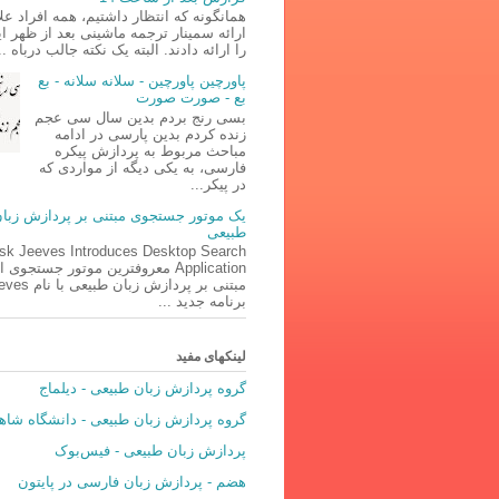
همانگونه که انتظار داشتیم، همه افراد علا
ارائه سمینار ترجمه ماشینی بعد از ظهر ا
را ارائه دادند. البته یک نکته جالب درباه ..
پاورچین پاورچین - سلانه سلانه - بع
بع - صورت صورت
بسی رنج بردم بدین سال سی عجم
زنده کردم بدین پارسی در ادامه
مباحث مربوط به پردازش پیکره
فارسی، به یکی دیگه از مواردی که
در پیکر...
یک موتور جستجوی مبتنی بر پردازش زبا
طبیعی
sk Jeeves Introduces Desktop Search
Application معروفترین موتور جستجوی 
مبتنی بر پردازش ز
برنامه جدید ...
لینکهای مفید
گروه پردازش زبان طبیعی - دیلماج
گروه پردازش زبان طبیعی - دانشگاه شاه
پردازش زبان طبیعی - فیس‌بوک
هضم - پردازش زبان فارسی در پایتون