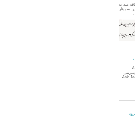
قه مند به
ین سمینار
.
ن
A
اینترنتی
بان طبیعی با نام Ask Jeeves
رود