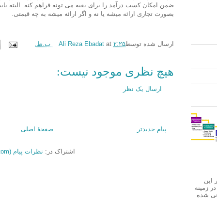
ضمن امکان کسب درآمد را برای بقیه می تونه فراهم کنه. البته باید
بصورت تجاری ارائه میشه یا نه و اگر ارائه میشه به چه قیمتی.
ارسال شده توسط :
۲:۲۵ ب.ظ.
at
Ali Reza Ebadat
هیچ نظری موجود نیست:
ارسال یک نظر
پیام جدیدتر
صفحهٔ اصلی
اشتراک در:
نظرات پیام (Atom)
Internet Machine Trans در این
ر زمینه
فی شده