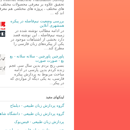
تحقیق علاوه بر معرفی محصولات مختلف د
های مختلف ، پروژه های مختلفی هم معر
اند که ...
بررسی وضعیت نیم‌فاصله در پیکره
همشهری آنلاین
در ادامه مطالب نوشته شده در
زمینه نیم‌فاصله ، این نوشته قصد
دارد بخشی از اشتباهات موجود در
یکی از پیکره‌های زبان فارسی را
مطرح کند....
پاورچین پاورچین - سلانه سلانه - بع
بع - صورت صورت
بسی رنج بردم بدین سال سی عجم
زنده کردم بدین پارسی در ادامه
مباحث مربوط به پردازش پیکره
فارسی، به یکی دیگه از مواردی که
در پیکر...
لینکهای مفید
گروه پردازش زبان طبیعی - دیلماج
گروه پردازش زبان طبیعی - دانشگاه شاه
پردازش زبان طبیعی - فیس‌بوک
هضم - پردازش زبان فارسی در پایتون