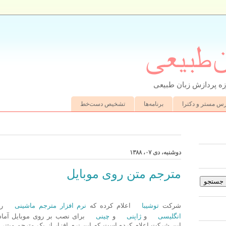
ن‌طبیعی
ه پردازش زبان طبیعی
رس مستر و دکترا
برنامه‌ها
تشخیص دست‌خط
دوشنبه، دی ۰۷، ۱۳۸۸
مترجم متن روی موبایل
شرکت
توشیبا
اعلام کرده که
نرم افزار مترجم ماشینی
را 
انگلیسی
و
ژاپنی
و
چینی
برای نصب بر روی موبایل آما
این شرکت اعلام کرده است که این نرم افزار از یک مترجم مبتنی 