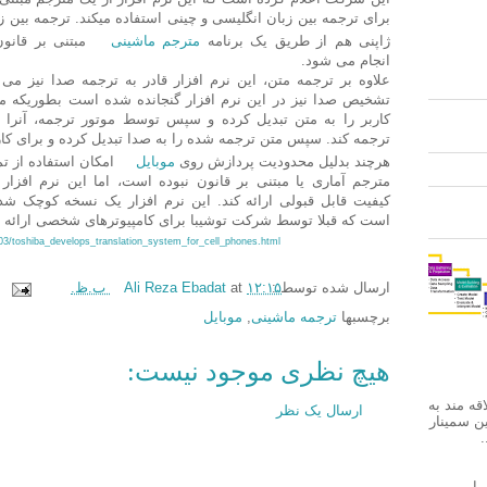
برای ترجمه بین زبان انگلیسی و چینی استفاده میکند. ترجمه بین ز
ژاپنی هم از طریق یک برنامه
مترجم ماشینی
انجام می شود.
علاوه بر ترجمه متن، این نرم افزار قادر به ترجمه صدا نیز می
تشخیص صدا نیز در این نرم افزار گنجانده شده است بطوریکه م
کاربر را به متن تبدیل کرده و سپس توسط موتور ترجمه، آنرا 
ترجمه کند. سپس متن ترجمه شده را به صدا تبدیل کرده و برای کارب
هرچند بدلیل محدودیت پردازش روی
موبایل
امکان استفاده از ت
مترجم آماری یا مبتنی بر قانون نبوده است، اما این نرم افزار
کیفیت قابل قبولی ارائه کند. این نرم افزار یک نسخه کوچک ش
است که قبلا توسط شرکت توشیبا برای کامپیوترهای شخصی ارائه 
03/toshiba_develops_translation_system_for_cell_phones.html
ارسال شده توسط :
۱۲:۱۵ ب.ظ.
at
Ali Reza Ebadat
برچسبها
ترجمه ماشینی
,
موبایل
هیچ نظری موجود نیست:
قه مند به
ارسال یک نظر
ین سمینار
.
Internet Machine Trans در این